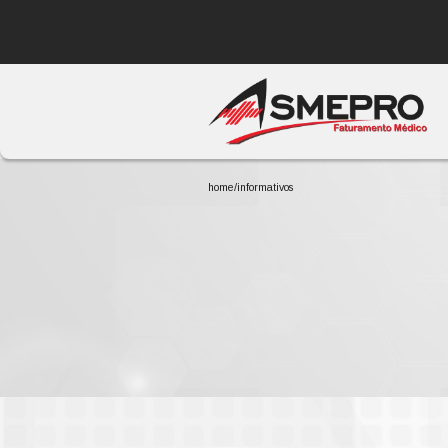
/
home
informativos