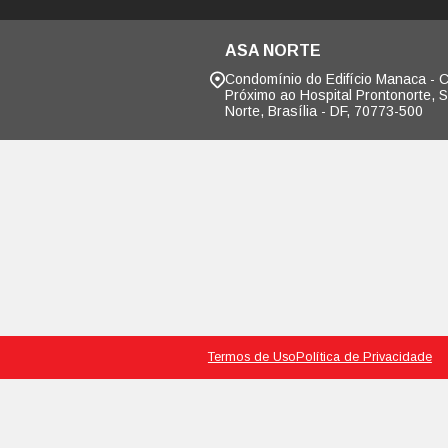
04/03/2026
CONVENIO 
SIS - Sena
perineal.
26/02/2026