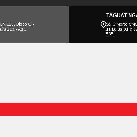
POLICIA FEDERAL - PF
do - Regulação dos eventos de reabilita
1
2
3
4
5