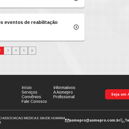
presas optantes pelo Simples Nacional
1/04
igência de CNES - URGENTISSIMO
NTOS FUSEX ABA / PNE