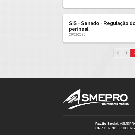
Para às em
24/04/2026
FERIADO 2
INAS - Ex
31/03/2026
ATENDIME