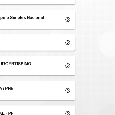
DO SAÚDE CAIXA
O BACEN - Novos Códigos e Valores
DE – SUSPENSÃO DOS ATENDIMENTO