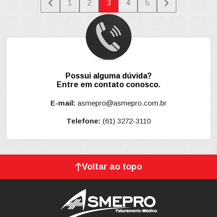
1
2
3
4
5
Possui alguma dúvida?
Entre em contato conosco.
E-mail:
asmepro@asmepro.com.br
Telefone:
(61) 3272-3110
Voltar ao topo